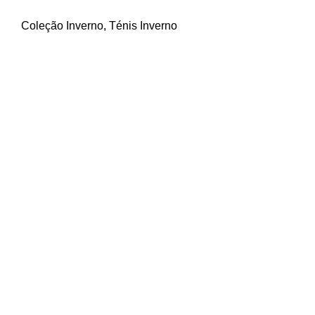
Coleção Inverno
,
Ténis Inverno
Contactos
Beco do Brejo, 6
2415-315 Leiria
Telefone: 244 814 448 (chamada para a rede fixa
nacional)
Email: geral@procalcani.com
Menu
Sobre nós
Coleção Inverno