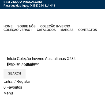
BEM VINDO À PROCALCANI
Para dúvidas ligue: (+351) 244 814 448
BEM VINDO À PROCALCANI
HOME
SOBRE NÓS
COLEÇÃO INVERNO
COLEÇÃO VERÃO
CATÁLOGOS
MARCAS
CONTACTOS
Click to enlarge
Início
Coleção Inverno
Australianas
X234
Back to products
SEARCH
Entrar / Registar
0
Favoritos
Menu