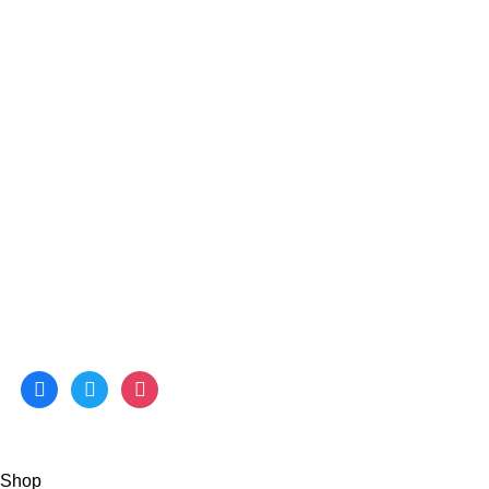
Coleção Verão
Marcas
Contactos
Ligações Úteis
Catálogos
Termos e Condições
Política de Privacidade
Livro de Reclamações Online
Redes Sociais
facebook
twitter
instagram
© 2022 PROCALCANI. All Rights Reserved. Desenvolvido
por
DOMINIOS.PT
Shop