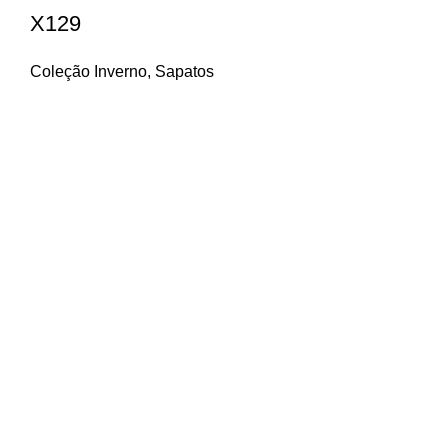
X129
Coleção Inverno
,
Sapatos
Contactos
Beco do Brejo, 6
2415-315 Leiria
Telefone: 244 814 448 (chamada para a rede fixa
nacional)
Email: geral@procalcani.com
Menu
Sobre nós