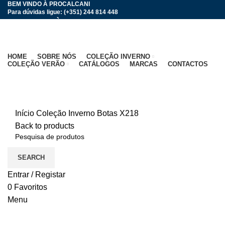
BEM VINDO À PROCALCANI
Para dúvidas ligue: (+351) 244 814 448
BEM VINDO À PROCALCANI
HOME
SOBRE NÓS
COLEÇÃO INVERNO
COLEÇÃO VERÃO
CATÁLOGOS
MARCAS
CONTACTOS
Click to enlarge
Início
Coleção Inverno
Botas
X218
Back to products
SEARCH
Entrar / Registar
0
Favoritos
Menu