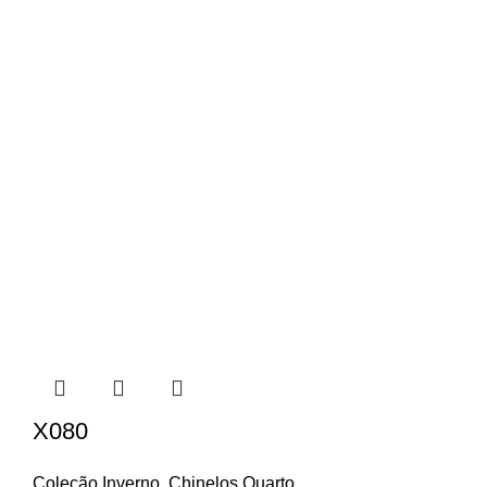
X080
Coleção Inverno
,
Chinelos Quarto