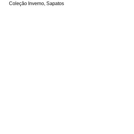
Coleção Inverno
,
Sapatos
Contactos
Beco do Brejo, 6
2415-315 Leiria
Telefone: 244 814 448 (chamada para a rede fixa
nacional)
Email: geral@procalcani.com
Menu
Sobre nós
Coleção Inverno