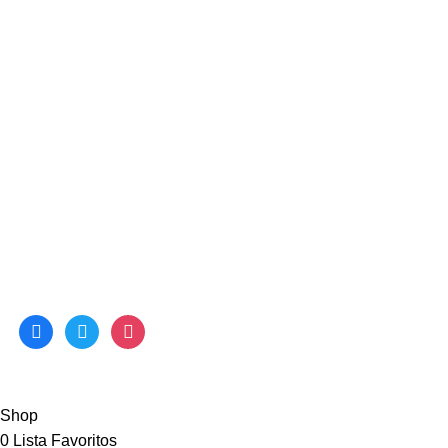
Coleção Verão
Marcas
Contactos
Ligações Úteis
Catálogos
Termos e Condições
Política de Privacidade
Livro de Reclamações Online
Redes Sociais
facebook
twitter
instagram
© 2022 PROCALCANI. All Rights Reserved. Desenvolvido
por
DOMINIOS.PT
Shop
0
Lista Favoritos