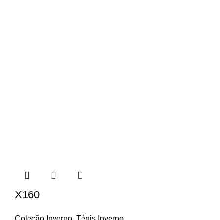
X160
Coleção Inverno
,
Ténis Inverno