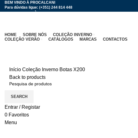
BEM VINDO À PROCALCANI
Para dúvidas ligue: (+351) 244 814 448
BEM VINDO À PROCALCANI
HOME
SOBRE NÓS
COLEÇÃO INVERNO
COLEÇÃO VERÃO
CATÁLOGOS
MARCAS
CONTACTOS
Click to enlarge
Início
Coleção Inverno
Botas
X200
Back to products
SEARCH
Entrar / Registar
0
Favoritos
Menu