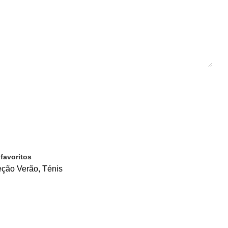
favoritos
eção Verão
,
Ténis