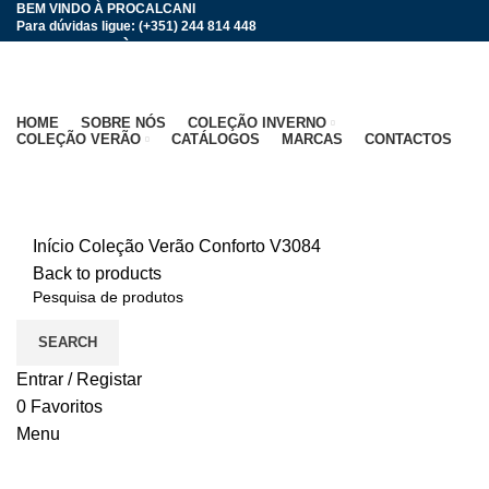
BEM VINDO À PROCALCANI
Para dúvidas ligue: (+351) 244 814 448
BEM VINDO À PROCALCANI
HOME
SOBRE NÓS
COLEÇÃO INVERNO
COLEÇÃO VERÃO
CATÁLOGOS
MARCAS
CONTACTOS
Click to enlarge
Início
Coleção Verão
Conforto
V3084
Back to products
SEARCH
Entrar / Registar
0
Favoritos
Menu