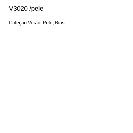
V3020 /pele
Coleção Verão
,
Pele
,
Bios
Contactos
Beco do Brejo, 6
2415-315 Leiria
Telefone: 244 814 448 (chamada para a rede fixa
nacional)
Email: geral@procalcani.com
Menu
Sobre nós