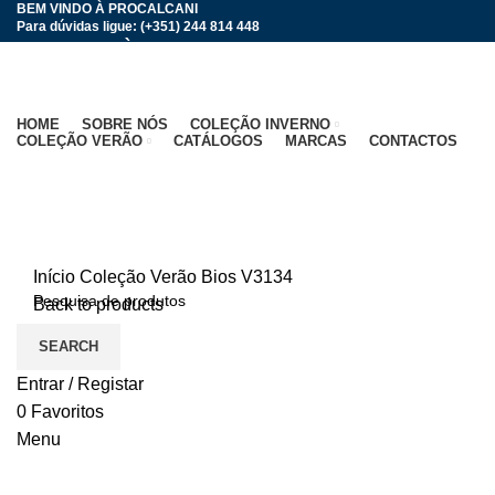
BEM VINDO À PROCALCANI
Para dúvidas ligue: (+351) 244 814 448
BEM VINDO À PROCALCANI
HOME
SOBRE NÓS
COLEÇÃO INVERNO
COLEÇÃO VERÃO
CATÁLOGOS
MARCAS
CONTACTOS
Click to enlarge
Início
Coleção Verão
Bios
V3134
Back to products
SEARCH
Entrar / Registar
0
Favoritos
Menu