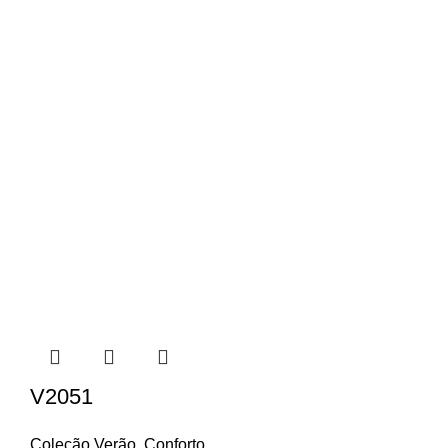
V2051
Coleção Verão
,
Conforto